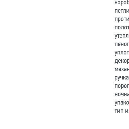
коро
петл
проти
поло
утеп
пено
уплот
деко
меха
ручк
поро
ночн
упак
тип 