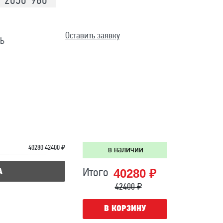
2050*960
Оставить заявку
Ь
40280
42400
₽
в наличии
40280 ₽
А
Итого
42400 ₽
В КОРЗИНУ