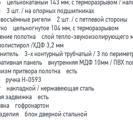
б цельнокатаный 143 мм, с терморазрывом / нал
и 3 шт. / на опорных подшипниках
восъёмные ригели 2 шт. / с петлевой стороны
тно цельногнутое 104 мм, с терморазрывом
ление полотна слой тепло-звукоизолирующего ма
полистирол /ХДФ 3,2 мм
нитель 3-х контурный трубчатый / 3 по перимет
ративная панель внутренняя МДФ 10мм / ПВХ по
низм притвора полотна есть
а ручка Н-0593
г накладной / нержавеющая сталь
ая задвижка есть
овка гофрокартон
изделия блок дверной стальной