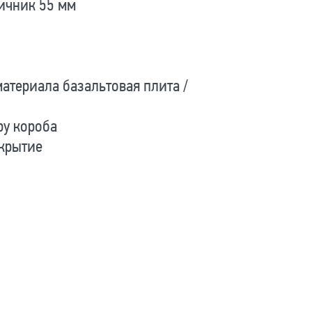
ичник 55 мм
териала базальтовая плита /
ру короба
крытие