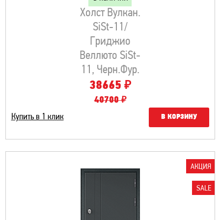
Холст Вулкан.
SiSt-11/
Гриджио
Веллюто SiSt-
11, Черн.фур.
₽
38665
40700 ₽
Купить в 1 клик
В КОРЗИНУ
АКЦИЯ
SALE